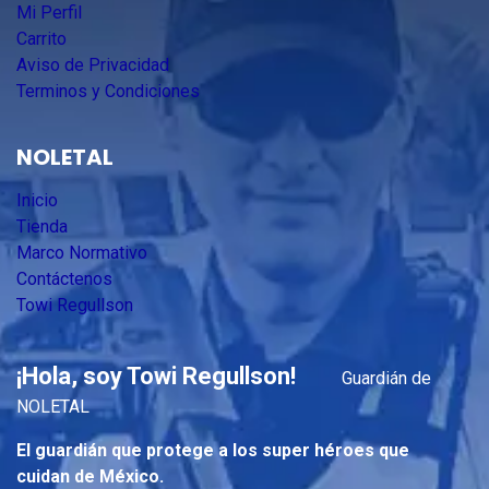
Mi Perfil
Carrito
Aviso de Privacidad
Terminos y Condiciones
NOLETAL
Inicio
Tienda
Marco Normativo
Contáctenos
Towi Regullson
¡Hola, soy Towi Regullson!
Guardián de
NOLETAL
El guardián que protege a los super héroes que
cuidan de México.