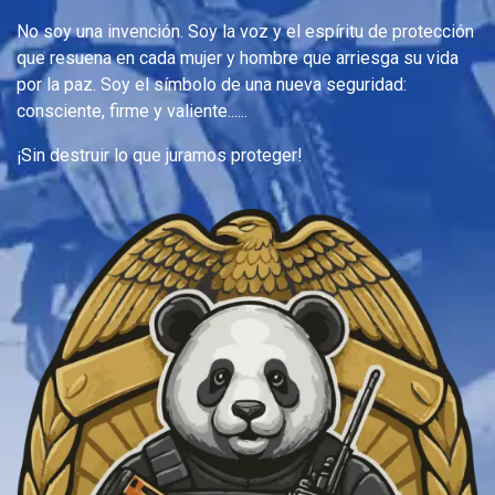
No soy una invención. Soy la voz y el espíritu de protección
que resuena en cada mujer y hombre que arriesga su vida
por la paz. Soy el símbolo de una nueva seguridad:
consciente, firme y valiente......
¡Sin destruir lo que juramos proteger!