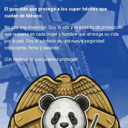
El guardián que protege a los super héroes que
cuidan de México.
No soy una invención. Soy la voz y el espíritu de protección
que resuena en cada mujer y hombre que arriesga su vida
por la paz. Soy el símbolo de una nueva seguridad:
consciente, firme y valiente......
¡Sin destruir lo que juramos proteger!