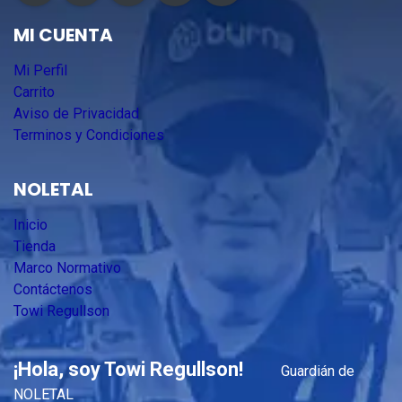
MI CUENTA
Mi Perfil
Carrito
Aviso de Privacidad
Terminos y Condiciones
NOLETAL
Inicio
Tienda
Marco Normativo
Contáctenos
Towi Regullson
¡Hola, soy Towi Regullson!
Guardián de
NOLETAL