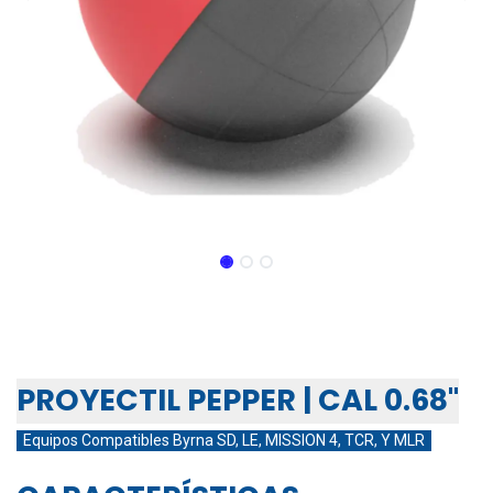
PROYECTIL PIMIENTA (PAVA
5%) CALIBRE 0.68 (5 PZS)
PROYECTIL PEPPER | CAL 0.68"
Equipos Compatibles Byrna SD, LE, MISSION 4, TCR, Y MLR