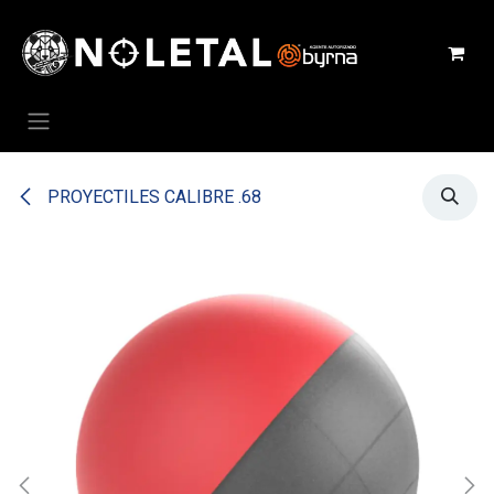
Ir al contenido
PROYECTILES CALIBRE .68