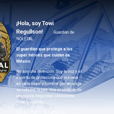
¡Hola, soy Towi
Regullson!
Guardián de
NOLETAL
El guardián que protege a los
super héroes que cuidan de
México.
No soy una invención. Soy la voz y el
espíritu de protección que resuena
en cada mujer y hombre que arriesga
su vida por la paz. Soy el símbolo de
una nueva seguridad: consciente,
firme y valiente......
¡Sin destruir lo que juramos