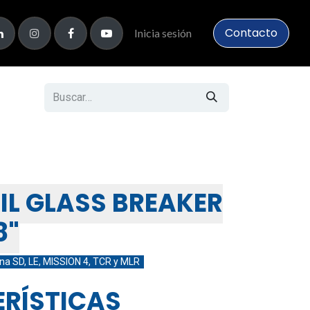
Contacto
Inicia sesión
IL GLASS BREAKER
0.68 (10 PZS)
IL GLASS BREAKER
8"
na SD, LE, MISSION 4, TCR y MLR
RÍSTICAS