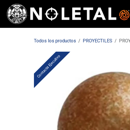
Ir al contenido
Todos los productos
PROYECTILES
PROY
Contacta Ejecutivo