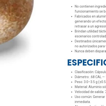
No contienen ingredi
funcionamiento se ba
Fabricados en alumin
generando un efecto 
retrasar a un agresor
Brindan utilidad táct
escenarios controlad
Destinados únicament
no autorizados para v
Nunca deben dispara
ESPECIF
Clasificación: Cápsul
Diámetro: .68 CAL —
Peso: 3.0–3.5 g (±0.5 
Material: Aluminio sól
Velocidad de salida:
Uso común: Generar 
inmediata.