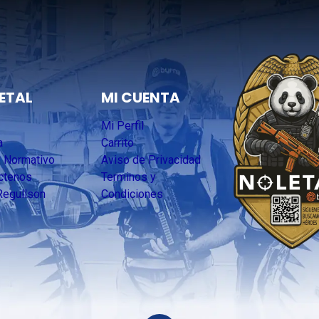
ETAL
MI CUENTA
Mi Perfil
a
Carrito
 Normativo
Aviso de Privacidad
ctenos
Terminos y
Regullson
Condiciones