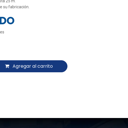
sta 25 m.
de su fabricación.
IDO
les
$
0.00
Agregar al carrito