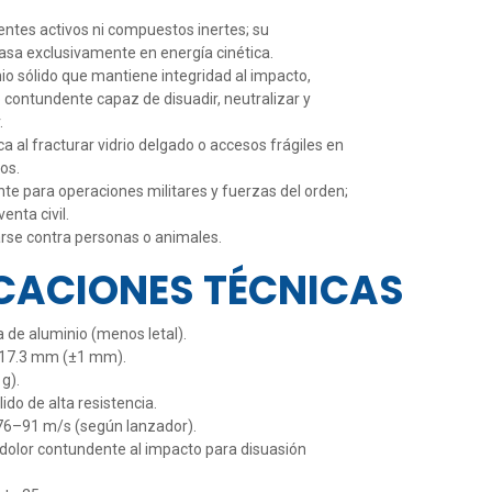
entes activos ni compuestos inertes; su
sa exclusivamente en energía cinética.
io sólido que mantiene integridad al impacto,
contundente capaz de disuadir, neutralizar y
.
ica al fracturar vidrio delgado o accesos frágiles en
os.
e para operaciones militares y fuerzas del orden;
enta civil.
rse contra personas o animales.
ICACIONES TÉCNICAS
a de aluminio (menos letal).
 17.3 mm (±1 mm).
g).
ido de alta resistencia.
 76–91 m/s (según lanzador).
dolor contundente al impacto para disuasión