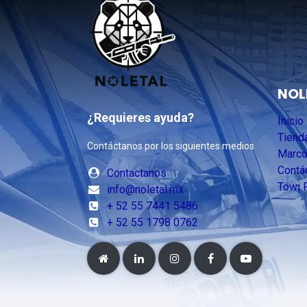
NOL
¿Requieres ayuda?
Inicio
Tiend
Contáctanos por los siguientes medios
Marco
Contá
Contactanos
Towi 
info@noletal.mx
+ 52 55 7441 5486
+ 52 55 1798 0762