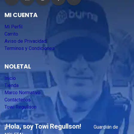
MI CUENTA
Mi Perfil
Carrito
Aviso de Privacidad
Terminos y Condiciones
NOLETAL
Inicio
Tienda
Marco Normativo
Contáctenos
Towi Regullson
¡Hola, soy Towi Regullson!
Guardián de