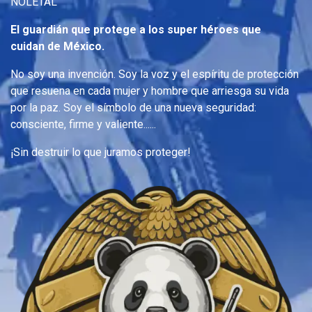
NOLETAL
El guardián que protege a los super héroes que
cuidan de México.
No soy una invención. Soy la voz y el espíritu de protección
que resuena en cada mujer y hombre que arriesga su vida
por la paz. Soy el símbolo de una nueva seguridad:
consciente, firme y valiente......
¡Sin destruir lo que juramos proteger!