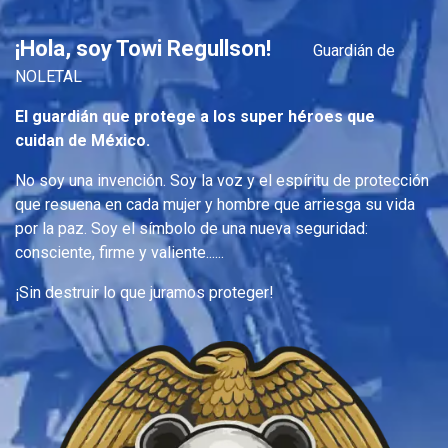
¡Hola, soy Towi Regullson!
Guardián de
NOLETAL
El guardián que protege a los super héroes que
cuidan de México.
No soy una invención. Soy la voz y el espíritu de protección
que resuena en cada mujer y hombre que arriesga su vida
por la paz. Soy el símbolo de una nueva seguridad:
consciente, firme y valiente......
¡Sin destruir lo que juramos proteger!