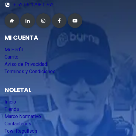
+ 52 55 1798 0762
MI CUENTA
Mi Perfil
Carrito
Aviso de Privacidad
Terminos y Condiciones
NOLETAL
Inicio
Tienda
Marco Normativo
Contáctenos
Towi Regullson