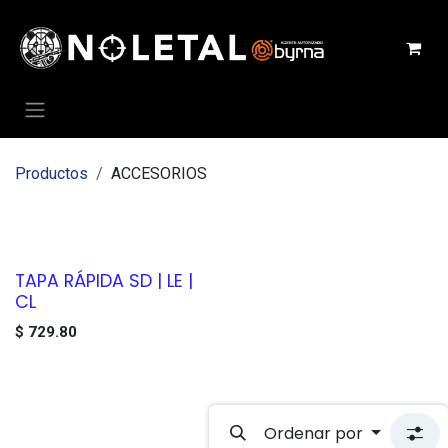
Ir al contenido
Productos
ACCESORIOS
ACCESORIOS
TAPA RÁPIDA SD | LE |
CL
$
729.80
Ordenar por