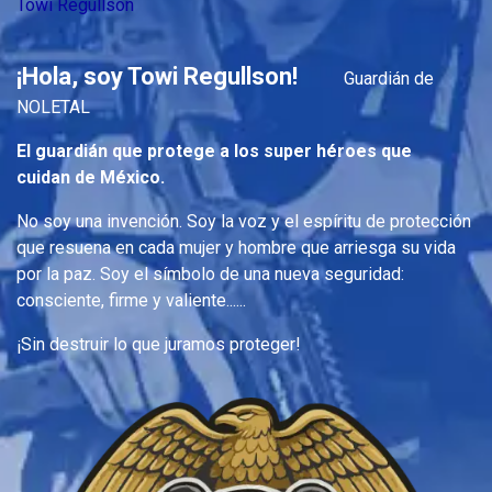
Towi Regullson
¡Hola, soy Towi Regullson!
Guardián de
NOLETAL
El guardián que protege a los super héroes que
cuidan de México.
No soy una invención. Soy la voz y el espíritu de protección
que resuena en cada mujer y hombre que arriesga su vida
por la paz. Soy el símbolo de una nueva seguridad:
consciente, firme y valiente......
¡Sin destruir lo que juramos proteger!