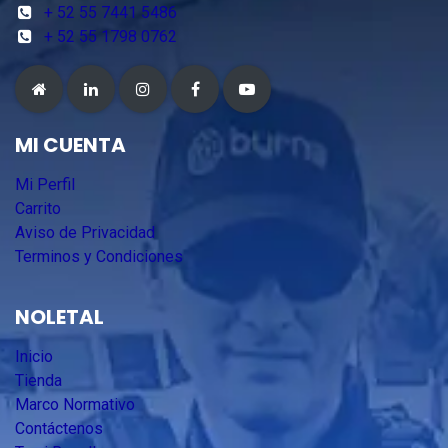
+ 52 55 7441 5486
+ 52 55 1798 0762
MI CUENTA
Mi Perfil
Carrito
Aviso de Privacidad
Terminos y Condiciones
NOLETAL
Inicio
Tienda
Marco Normativo
Contáctenos